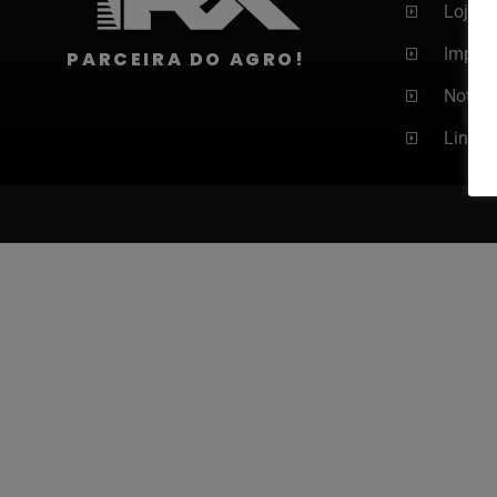
Loja
Imple
PARCEIRA DO AGRO!
Notíci
Links