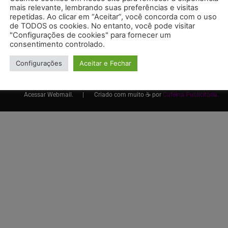
Fale conosco
mais relevante, lembrando suas preferências e visitas
repetidas. Ao clicar em “Aceitar”, você concorda com o uso
mentos Usados
Vagas de Emprego
de TODOS os cookies. No entanto, você pode visitar
"Configurações de cookies" para fornecer um
as
consentimento controlado.
Configurações
Aceitar e Fechar
Acessar
Webmail. |
Criado com muito ☕ por
Cafeína Publicitária
.