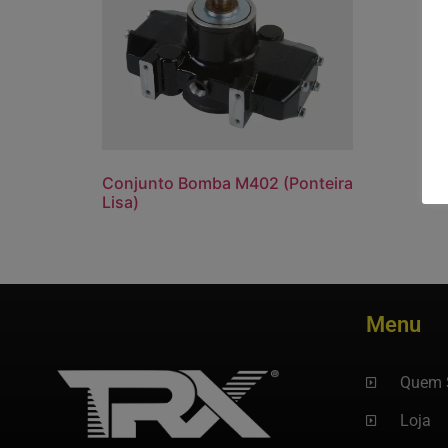
Conjunto Bomba M402 (Ponteira
Lisa)
Menu
Quem 
Loja