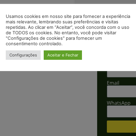
Usamos cookies em nosso site para fornecer a experiência
mais relevante, lembrando suas preferências e visitas
repetidas. Ao clicar em “Aceitar”, você concorda com o uso
de TODOS os cookies. No entanto, você pode visitar
"Configurações de cookies" para fornecer um
consentimento controlado.
Solicitar
Configurações
Aceitar e Fechar
ação utilizado em eixos ou furos,
Nome
deslocamento axial de peças ou
Email
WhatsApp