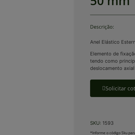
50 mm
Descrição:
Anel Elástico Este
Elemento de fixação
tendo como principa
deslocamento axia
Solicitar c
SKU:
1593
*Informe o código Sku para