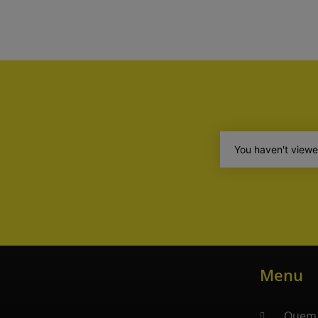
You haven't viewe
Menu
Quem