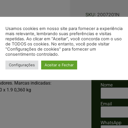
SKU:
2007201N
*Informe o código Sku para 
Usamos cookies em nosso site para fornecer a experiência
mais relevante, lembrando suas preferências e visitas
repetidas. Ao clicar em “Aceitar”, você concorda com o uso
de TODOS os cookies. No entanto, você pode visitar
"Configurações de cookies" para fornecer um
consentimento controlado.
Configurações
Aceitar e Fechar
Solicitar 
adores. Marcas indicadas:
Nome
10 x 1.9 0,360 kg
Email
WhatsApp