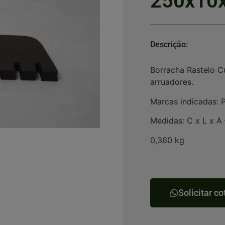
250x10
Descrição:
Borracha Rastelo C
arruadores.
Marcas indicadas: P
Medidas: C x L x A 
0,360 kg
Solicitar c