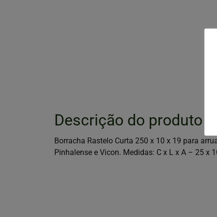
Descrição do produto
Borracha Rastelo Curta 250 x 10 x 19 para arru
Pinhalense e Vicon. Medidas: C x L x A – 25 x 