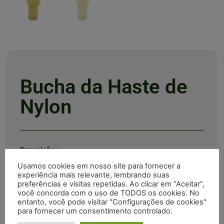
Bucha da Haste de
Nylon
Descrição:
Usamos cookies em nosso site para fornecer a
experiência mais relevante, lembrando suas
Bucha da haste de nylon.
preferências e visitas repetidas. Ao clicar em “Aceitar”,
você concorda com o uso de TODOS os cookies. No
2,5 x 2,5 x 6,5
entanto, você pode visitar "Configurações de cookies"
para fornecer um consentimento controlado.
Valor unitário