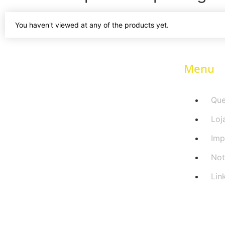
You haven't viewed at any of the products yet.
Menu
Qu
Loj
Imp
Not
Lin
PARCEIRA DO AGRO!