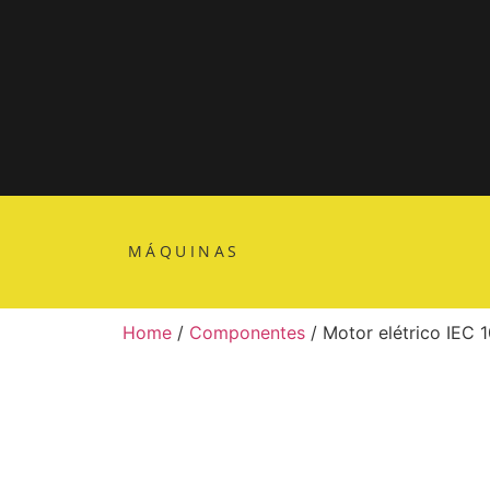
MÁQUINAS
Home
/
Componentes
/ Motor elétrico IEC 