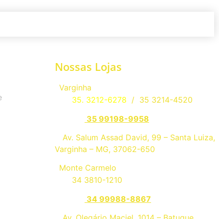
Nossas Lojas
Varginha
e
Tel.:
35. 3212-6278
/ 35 3214-4520
Whats.:
35 99198-9958
>
Av. Salum Assad David, 99 – Santa Luiza,
Varginha – MG, 37062-650
Monte Carmelo
Tel.:
34 3810-1210
Whats.:
34 99988-8867
>
Av. Olegário Maciel, 1014 – Batuque,