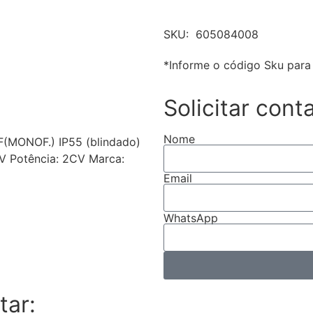
SKU:
605084008
*Informe o código Sku para 
Solicitar cont
Nome
1F(MONOF.) IP55 (blindado)
V Potência: 2CV Marca:
Email
WhatsApp
tar: