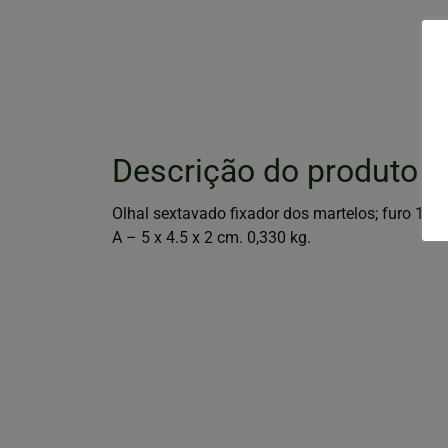
Descrição do produto
Olhal sextavado fixador dos martelos; furo 18.5;
A – 5 x 4.5 x 2 cm. 0,330 kg.