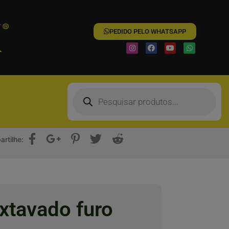
PEDIDO PELO WHATSAPP
rtilhe:
xtavado furo