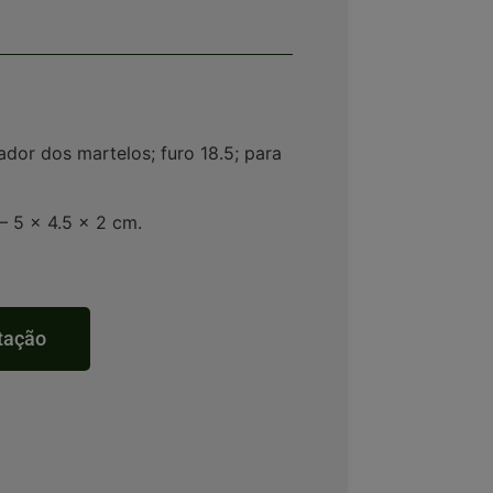
ador dos martelos; furo 18.5; para
– 5 x 4.5 x 2 cm.
otação