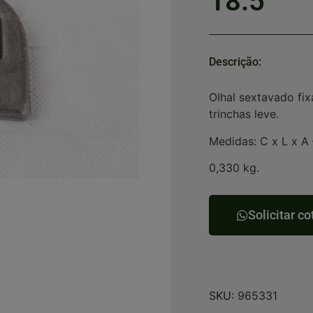
18.5
Descrição:
Olhal sextavado fix
trinchas leve.
Medidas: C x L x A 
0,330 kg.
Solicitar c
SKU:
965331