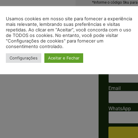
*Informe o código Sku para 
Usamos cookies em nosso site para fornecer a experiência
mais relevante, lembrando suas preferências e visitas
repetidas. Ao clicar em “Aceitar”, você concorda com o uso
de TODOS os cookies. No entanto, você pode visitar
"Configurações de cookies" para fornecer um
consentimento controlado.
Solicitar 
Configurações
Aceitar e Fechar
 para trinchas leve. Medidas: C x L x
Nome
Email
WhatsApp