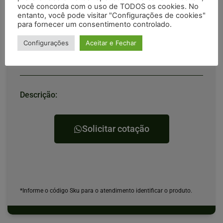
você concorda com o uso de TODOS os cookies. No
entanto, você pode visitar "Configurações de cookies"
para fornecer um consentimento controlado.
Roçadeira Almeida
Configurações
Aceitar e Fechar
1.70
Descrição:
Solicitar cotação
*Informe o código Sku para o atendimento identificar o produto.