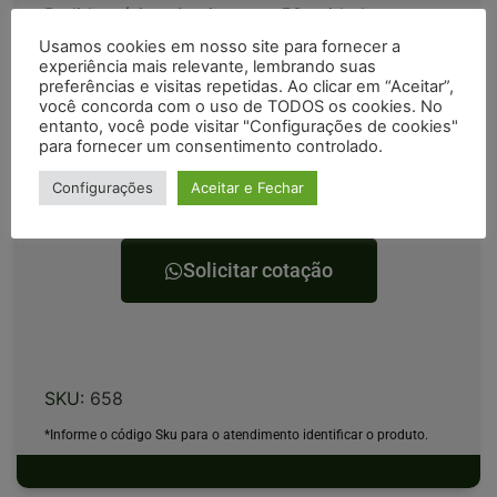
Pedido mínimo 1 caixa com 50 unidades
Usamos cookies em nosso site para fornecer a
Peso aproximado por 9 kg 1 caixa.
experiência mais relevante, lembrando suas
preferências e visitas repetidas. Ao clicar em “Aceitar”,
Atendimento personalizado, com entrega rápida
você concorda com o uso de TODOS os cookies. No
e eficaz para todo território nacional!
entanto, você pode visitar "Configurações de cookies"
para fornecer um consentimento controlado.
Um produto de altíssima qualidade que só
Configurações
Aceitar e Fechar
quem escolhe comprar na Tratorex tem!
Solicitar cotação
SKU:
658
*Informe o código Sku para o atendimento identificar o produto.