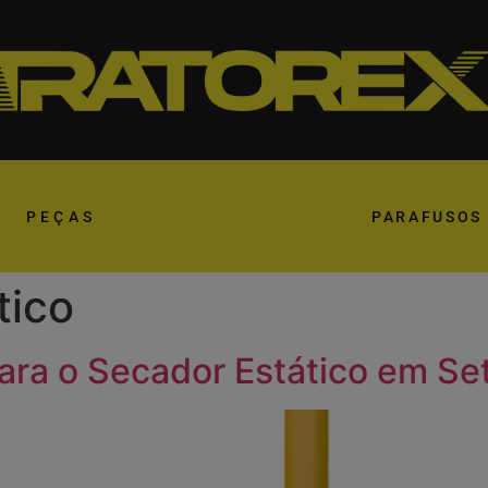
PEÇAS
PARAFUSOS
tico
ara o Secador Estático em Se