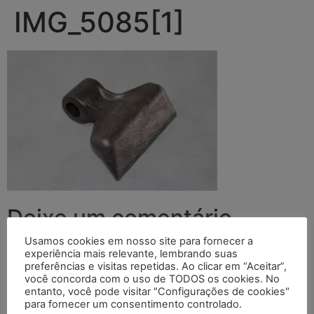
IMG_5085[1]
Deixe um comentário
Usamos cookies em nosso site para fornecer a
O seu endereço de e-mail não será publicado.
Campos
experiência mais relevante, lembrando suas
preferências e visitas repetidas. Ao clicar em “Aceitar”,
obrigatórios são marcados com
*
você concorda com o uso de TODOS os cookies. No
entanto, você pode visitar "Configurações de cookies"
Comentário
*
para fornecer um consentimento controlado.