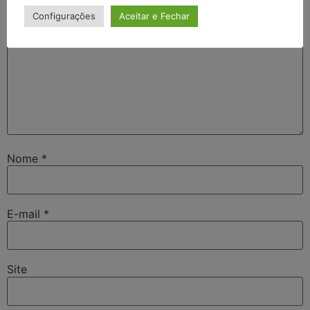
Configurações
Aceitar e Fechar
Nome
*
E-mail
*
Site