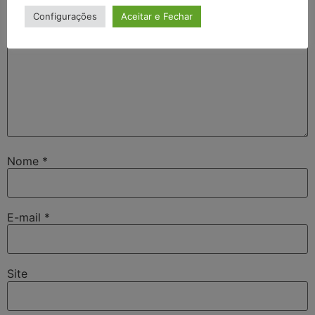
Configurações
Aceitar e Fechar
Nome
*
E-mail
*
Site