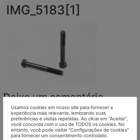
IMG_5183[1]
Deixe um comentário
Usamos cookies em nosso site para fornecer a
O seu endereço de e-mail não será publicado.
Campos
experiência mais relevante, lembrando suas
preferências e visitas repetidas. Ao clicar em “Aceitar”,
obrigatórios são marcados com
*
você concorda com o uso de TODOS os cookies. No
entanto, você pode visitar "Configurações de cookies"
Comentário
*
para fornecer um consentimento controlado.