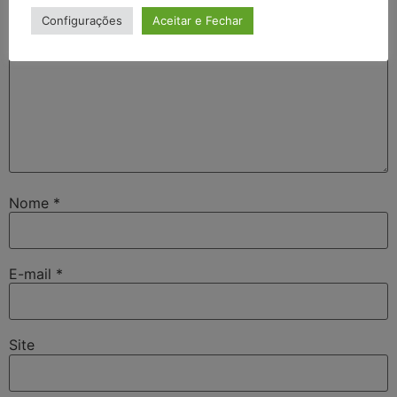
Configurações
Aceitar e Fechar
Nome
*
E-mail
*
Site