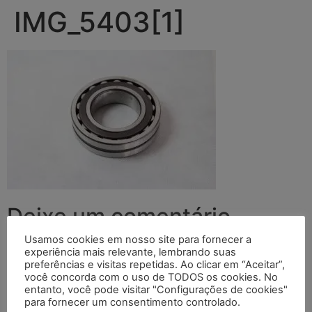
IMG_5403[1]
Deixe um comentário
Usamos cookies em nosso site para fornecer a
O seu endereço de e-mail não será publicado.
Campos
experiência mais relevante, lembrando suas
preferências e visitas repetidas. Ao clicar em “Aceitar”,
obrigatórios são marcados com
*
você concorda com o uso de TODOS os cookies. No
entanto, você pode visitar "Configurações de cookies"
Comentário
*
para fornecer um consentimento controlado.