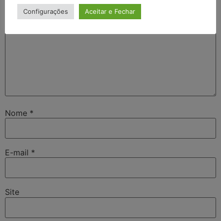
Configurações
Aceitar e Fechar
Nome
*
E-mail
*
Site