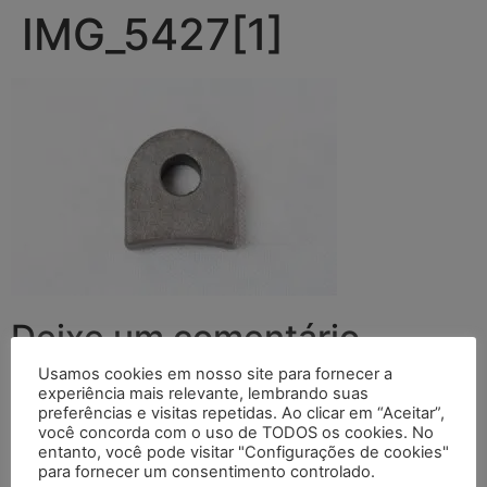
IMG_5427[1]
Deixe um comentário
Usamos cookies em nosso site para fornecer a
O seu endereço de e-mail não será publicado.
Campos
experiência mais relevante, lembrando suas
preferências e visitas repetidas. Ao clicar em “Aceitar”,
obrigatórios são marcados com
*
você concorda com o uso de TODOS os cookies. No
entanto, você pode visitar "Configurações de cookies"
Comentário
*
para fornecer um consentimento controlado.