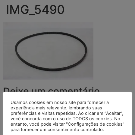
IMG_5490
Deixe um comentário
Usamos cookies em nosso site para fornecer a
O seu endereço de e-mail não será publicado.
Campos
experiência mais relevante, lembrando suas
obrigatórios são marcados com
*
preferências e visitas repetidas. Ao clicar em “Aceitar”,
você concorda com o uso de TODOS os cookies. No
entanto, você pode visitar "Configurações de cookies"
Comentário
*
para fornecer um consentimento controlado.