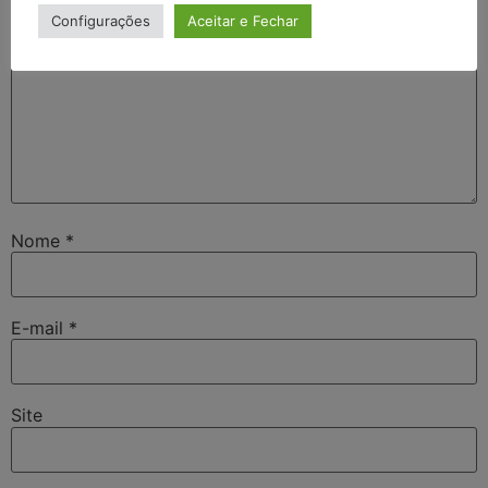
Configurações
Aceitar e Fechar
Nome
*
E-mail
*
Site