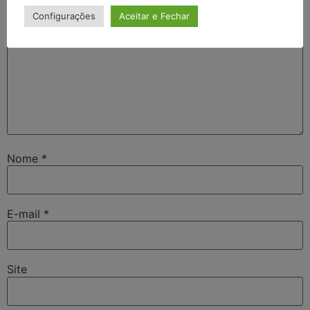
Configurações
Aceitar e Fechar
Nome
*
E-mail
*
Site