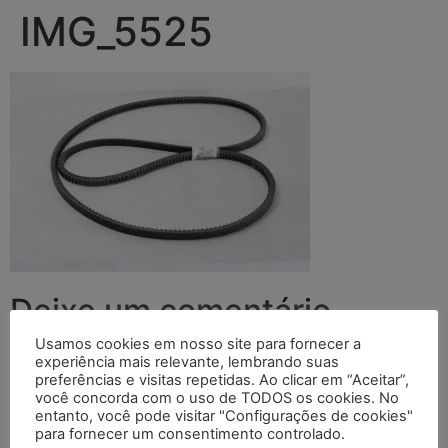
IMG_5525
Deixe um comentário
Usamos cookies em nosso site para fornecer a
O seu endereço de e-mail não será publicado.
Campos
experiência mais relevante, lembrando suas
preferências e visitas repetidas. Ao clicar em “Aceitar”,
obrigatórios são marcados com
*
você concorda com o uso de TODOS os cookies. No
entanto, você pode visitar "Configurações de cookies"
Comentário
*
para fornecer um consentimento controlado.