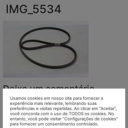
IMG_5534
Deixe um comentário
Usamos cookies em nosso site para fornecer a
O seu endereço de e-mail não será publicado.
Campos
experiência mais relevante, lembrando suas
preferências e visitas repetidas. Ao clicar em “Aceitar”,
obrigatórios são marcados com
*
você concorda com o uso de TODOS os cookies. No
entanto, você pode visitar "Configurações de cookies"
Comentário
*
para fornecer um consentimento controlado.