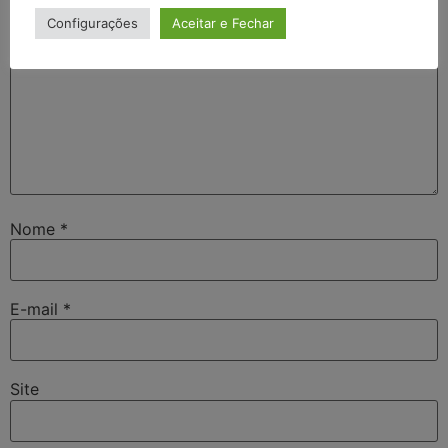
Configurações
Aceitar e Fechar
Nome
*
E-mail
*
Site