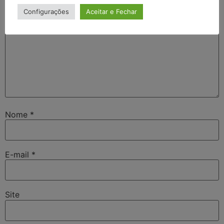
Configurações
Aceitar e Fechar
Nome
*
E-mail
*
Site