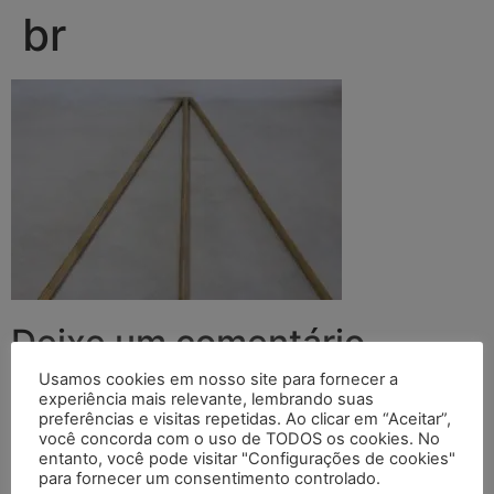
br
Deixe um comentário
Usamos cookies em nosso site para fornecer a
O seu endereço de e-mail não será publicado.
Campos
experiência mais relevante, lembrando suas
preferências e visitas repetidas. Ao clicar em “Aceitar”,
obrigatórios são marcados com
*
você concorda com o uso de TODOS os cookies. No
entanto, você pode visitar "Configurações de cookies"
Comentário
*
para fornecer um consentimento controlado.