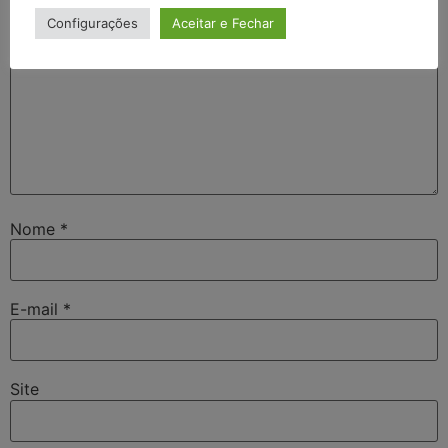
Configurações
Aceitar e Fechar
Nome
*
E-mail
*
Site