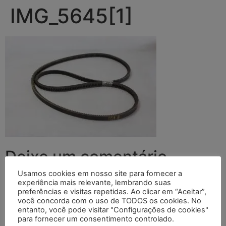
IMG_5645[1]
Deixe um comentário
Usamos cookies em nosso site para fornecer a
O seu endereço de e-mail não será publicado.
Campos
experiência mais relevante, lembrando suas
preferências e visitas repetidas. Ao clicar em “Aceitar”,
obrigatórios são marcados com
*
você concorda com o uso de TODOS os cookies. No
entanto, você pode visitar "Configurações de cookies"
Comentário
*
para fornecer um consentimento controlado.