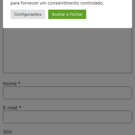
para fornecer um consentimento controlado.
Comentário
*
Configurações
Aceitar e Fechar
Nome
*
E-mail
*
Site