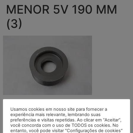
MENOR 5V 190 MM
(3)
Deixe um comentário
Usamos cookies em nosso site para fornecer a
experiência mais relevante, lembrando suas
preferências e visitas repetidas. Ao clicar em “Aceitar”,
O seu endereço de e-mail não será publicado.
Campos
você concorda com o uso de TODOS os cookies. No
obrigatórios são marcados com
*
entanto, você pode visitar "Configurações de cookies"