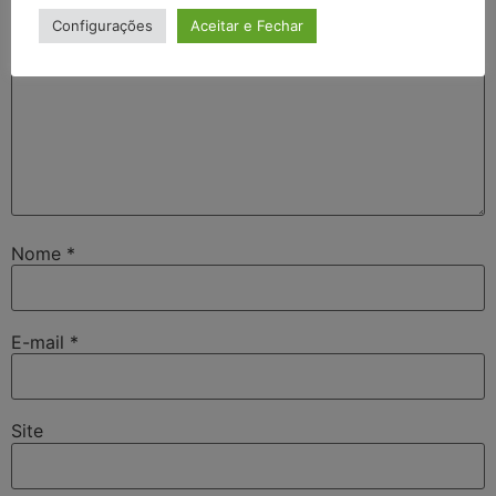
Configurações
Aceitar e Fechar
Nome
*
E-mail
*
Site