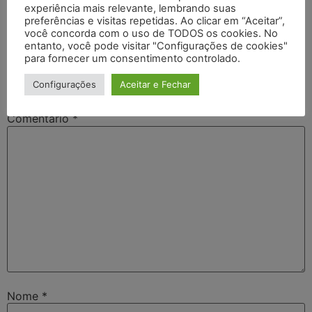
experiência mais relevante, lembrando suas
preferências e visitas repetidas. Ao clicar em “Aceitar”,
você concorda com o uso de TODOS os cookies. No
Deixe um comentário
entanto, você pode visitar "Configurações de cookies"
para fornecer um consentimento controlado.
O seu endereço de e-mail não será publicado.
Campos
Configurações
Aceitar e Fechar
obrigatórios são marcados com
*
Comentário
*
Nome
*