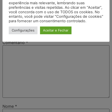
experiência mais relevante, lembrando suas
preferências e visitas repetidas. Ao clicar em “Aceitar”,
você concorda com o uso de TODOS os cookies. No
Deixe um comentário
entanto, você pode visitar "Configurações de cookies"
para fornecer um consentimento controlado.
O seu endereço de e-mail não será publicado.
Campos
Configurações
Aceitar e Fechar
obrigatórios são marcados com
*
Comentário
*
Nome
*