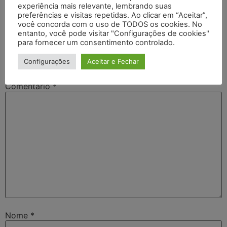
experiência mais relevante, lembrando suas
preferências e visitas repetidas. Ao clicar em “Aceitar”,
você concorda com o uso de TODOS os cookies. No
Deixe um comentário
entanto, você pode visitar "Configurações de cookies"
para fornecer um consentimento controlado.
O seu endereço de e-mail não será publicado.
Campos
Configurações
Aceitar e Fechar
obrigatórios são marcados com
*
Comentário
*
Nome
*