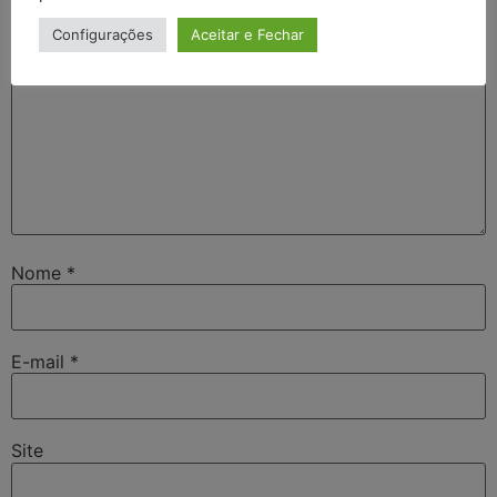
Configurações
Aceitar e Fechar
Nome
*
E-mail
*
Site