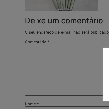
Deixe um comentário
O seu endereço de e-mail não será publicado
Comentário
*
Nome
*