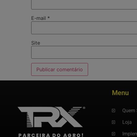
E-mail
*
Site
Menu
Quem 
Loja
Imple
PARCEIRA DO AGRO!