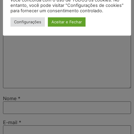
O seu endereço de e-mail não será publicado.
Campos
entanto, você pode visitar "Configurações de cookies"
obrigatórios são marcados com
*
para fornecer um consentimento controlado.
Comentário
*
Configurações
Aceitar e Fechar
Nome
*
E-mail
*