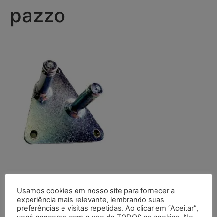
pazzo
Usamos cookies em nosso site para fornecer a
Deixe um comentário
experiência mais relevante, lembrando suas
preferências e visitas repetidas. Ao clicar em “Aceitar”,
você concorda com o uso de TODOS os cookies. No