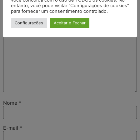
O seu endereço de e-mail não será publicado.
Campos
entanto, você pode visitar "Configurações de cookies"
obrigatórios são marcados com
*
para fornecer um consentimento controlado.
Comentário
*
Configurações
Aceitar e Fechar
Nome
*
E-mail
*