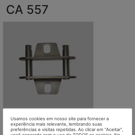
CA 557
Usamos cookies em nosso site para fornecer a
Deixe um comentário
experiência mais relevante, lembrando suas
preferências e visitas repetidas. Ao clicar em “Aceitar”,
você concorda com o uso de TODOS os cookies. No