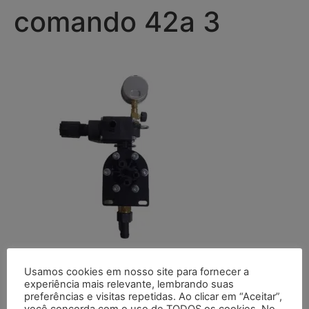
comando 42a 3
Usamos cookies em nosso site para fornecer a
Deixe um comentário
experiência mais relevante, lembrando suas
preferências e visitas repetidas. Ao clicar em “Aceitar”,
você concorda com o uso de TODOS os cookies. No