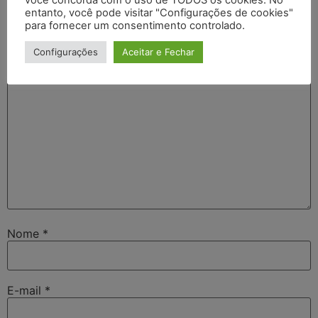
O seu endereço de e-mail não será publicado.
Campos
entanto, você pode visitar "Configurações de cookies"
obrigatórios são marcados com
*
para fornecer um consentimento controlado.
Comentário
*
Configurações
Aceitar e Fechar
Nome
*
E-mail
*