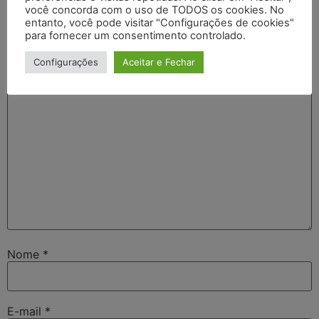
você concorda com o uso de TODOS os cookies. No
entanto, você pode visitar "Configurações de cookies"
O seu endereço de e-mail não será publicado.
Campos
para fornecer um consentimento controlado.
obrigatórios são marcados com
*
Configurações
Aceitar e Fechar
Comentário
*
Nome
*
E-mail
*