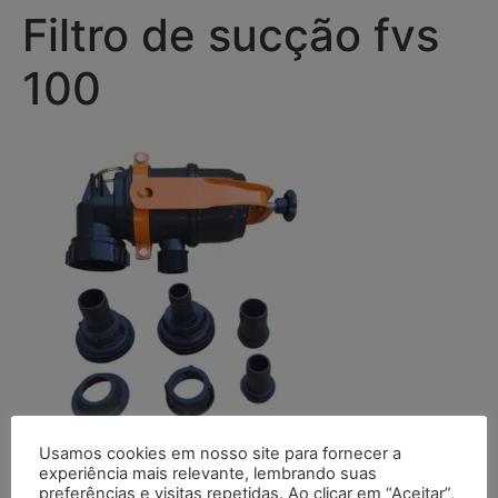
Filtro de sucção fvs
100
Usamos cookies em nosso site para fornecer a
experiência mais relevante, lembrando suas
Deixe um comentário
preferências e visitas repetidas. Ao clicar em “Aceitar”,