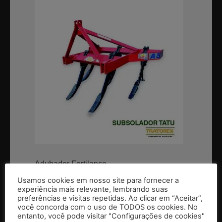
Adubador Fertilance
Usamos cookies em nosso site para fornecer a
Desenvolvidas para aliar qualidade e baixo
experiência mais relevante, lembrando suas
preferências e visitas repetidas. Ao clicar em “Aceitar”,
custo na adubação, calceração e
você concorda com o uso de TODOS os cookies. No
semeação, as adubadeiras Triton
entanto, você pode visitar "Configurações de cookies"