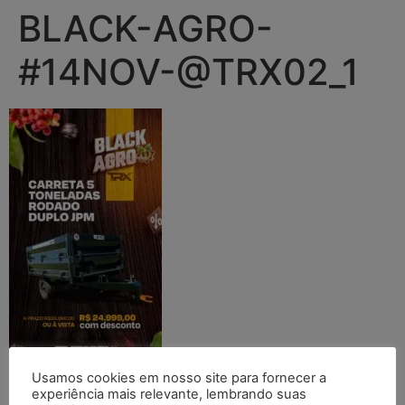
BLACK-AGRO-
#14NOV-@TRX02_1
Usamos cookies em nosso site para fornecer a
experiência mais relevante, lembrando suas