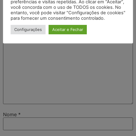
Deixe um comentário
preferências e visitas repetidas. Ao clicar em “Aceitar”,
você concorda com o uso de TODOS os cookies. No
entanto, você pode visitar "Configurações de cookies"
O seu endereço de e-mail não será publicado.
Campos
para fornecer um consentimento controlado.
obrigatórios são marcados com
*
Configurações
Aceitar e Fechar
Comentário
*
Nome
*