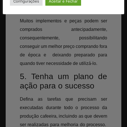
Configurações
Aceitar e Fechar
ações.
Muitos implementos e peças podem ser
comprados antecipadamente,
consequentemente, possibilitando
conseguir um melhor preço comprando fora
de época e deixando preparado para
quando tiver necessidade de utilizá-lo.
5. Tenha um plano de
ação para o sucesso
Defina as tarefas que precisam ser
executadas durante todo o processo da
produção cafeeira, incluindo as que devem
ser realizadas para melhoria do processo.