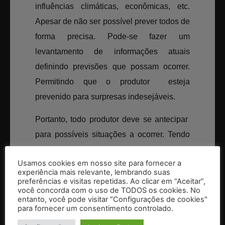
influências climáticas, econômicas, etc.
Apesar de não ser possível prever todos de
forma precisa. Pode-se fazer um
levantamento de informações atuais
definindo previsões que possam ocorrer.
Permitindo que o produtor esteja
prevenido para surpresas indesejáveis.
Portanto, todo produtor deve se antecipar
para possíveis situações a ocorrer. Tendo
melhor controle e economia na hora da
Usamos cookies em nosso site para fornecer a
execução do manejo. Estar preparado para
experiência mais relevante, lembrando suas
lidar com imprevistos é fundamental,
preferências e visitas repetidas. Ao clicar em “Aceitar”,
você concorda com o uso de TODOS os cookies. No
sendo assim, utilize metas alcançáveis que
entanto, você pode visitar "Configurações de cookies"
para fornecer um consentimento controlado.
possibilitem conter gastos, diminuir a
utilização de insumos mensais e outras