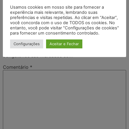
Usamos cookies em nosso site para fornecer a
experiência mais relevante, lembrando suas
Confira 6 dicas para planejar o ano de sua fazenda e
preferências e visitas repetidas. Ao clicar em “Aceitar”,
ter bons resultados.
você concorda com o uso de TODOS os cookies. No
entanto, você pode visitar "Configurações de cookies"
Deixe um comentário
para fornecer um consentimento controlado.
Configurações
Aceitar e Fechar
O seu endereço de e-mail não será publicado.
Campos
obrigatórios são marcados com
*
Comentário
*