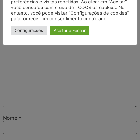
Deixe um comentário
preferências e visitas repetidas. Ao clicar em “Aceitar”,
você concorda com o uso de TODOS os cookies. No
entanto, você pode visitar "Configurações de cookies"
O seu endereço de e-mail não será publicado.
Campos
para fornecer um consentimento controlado.
obrigatórios são marcados com
*
Configurações
Aceitar e Fechar
Comentário
*
Nome
*