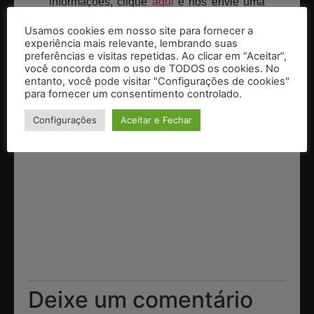
informações, clique
aqui
e nos envie uma
mensagem!
Usamos cookies em nosso site para fornecer a
experiência mais relevante, lembrando suas
Gostou do artigo? Leia outros artigos
preferências e visitas repetidas. Ao clicar em “Aceitar”,
você concorda com o uso de TODOS os cookies. No
também interessantes do ramo cafeeiro e
entanto, você pode visitar "Configurações de cookies"
para fornecer um consentimento controlado.
fique por dentro de outros conteúdos
clicando
aqui
!
Configurações
Aceitar e Fechar
Deixe um comentário