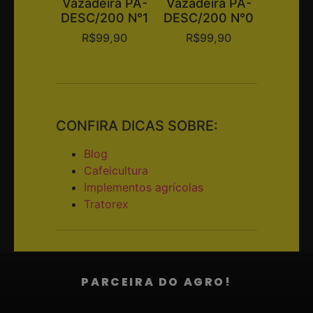
Vazadeira PA-
Vazadeira PA-
DESC/200 N°1
DESC/200 N°0
R$
99,90
R$
99,90
CONFIRA DICAS SOBRE:
Blog
Cafeicultura
Implementos agrícolas
Tratorex
PARCEIRA DO AGRO!