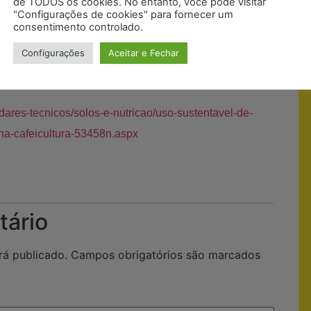
de TODOS os cookies. No entanto, você pode visitar
"Configurações de cookies" para fornecer um
consentimento controlado.
Configurações
Aceitar e Fechar
.br/index.php?tipo=ler&mat=3627
dares-tecnicos/solos-e-nutricao/uso-sustentavel-de-
na-cafeicultura-53458n.aspx
tário
rá publicado.
Campos obrigatórios são marcados