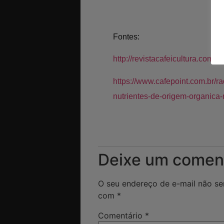
Fontes:
http://revistacafeicultura.com
https://www.cafepoint.com.br/ra
nutrientes-de-origem-organica-
Deixe um comen
O seu endereço de e-mail não se
com
*
Comentário
*