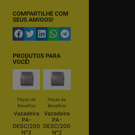
COMPARTILHE COM
SEUS AMIGOS!
PRODUTOS PARA
VOCÊ!
Peças de
Peças de
Benefício
Benefício
Vazadeira
Vazadeira
PA-
PA-
DESC/200
DESC/200
N°3
N°2