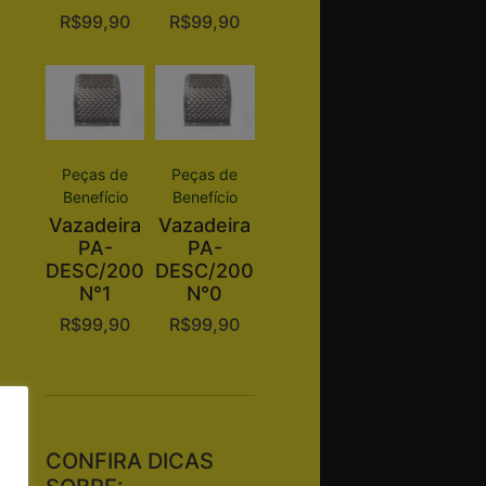
R$
99,90
R$
99,90
Peças de
Peças de
Benefício
Benefício
Vazadeira
Vazadeira
PA-
PA-
DESC/200
DESC/200
N°1
N°0
R$
99,90
R$
99,90
CONFIRA DICAS