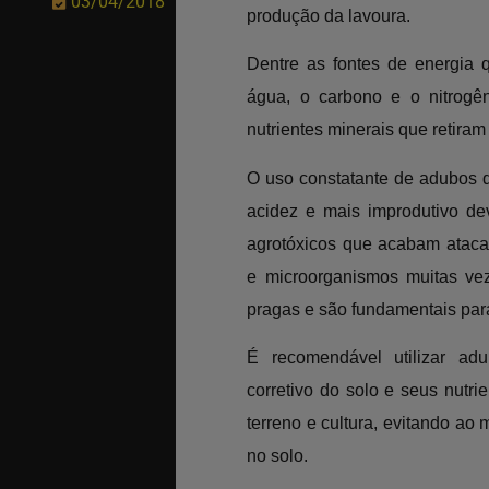
03/04/2018
produção da lavoura.
Dentre as fontes de energia q
água, o carbono e o nitrogê
nutrientes minerais que retiram 
O uso constatante de adubos q
acidez e mais improdutivo de
agrotóxicos que acabam atacan
e microorganismos muitas ve
pragas e são fundamentais para
É recomendável utilizar ad
corretivo do solo e seus nutr
terreno e cultura, evitando ao
no solo.