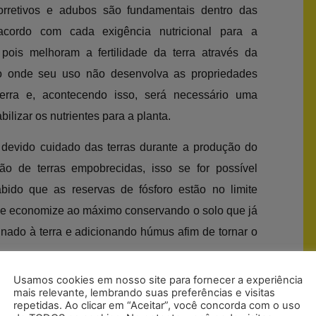
rretivos e adubos são fundamentais dentro das
 acordo com cada exigência nutricional para a
pois melhoram a fertilidade da terra através da
o onde seu uso não desenvolva as propriedades
terra e, acontecendo isso, será necessário uma
ilizar os nutrientes para a planta.
devido cuidado das terras durante a produção do
ão de terras empobrecidas, isso se for possível
abido que as reservas de fósforo estão no limite
 se economize ao máximo conservando o solo que já
inado à terra e adicionando húmus afim de tornar o
Usamos cookies em nosso site para fornecer a experiência
afeeira do interesse do produtor rural fique por
mais relevante, lembrando suas preferências e visitas
repetidas. Ao clicar em “Aceitar”, você concorda com o uso
 e melhore os resultados da sua lavoura!