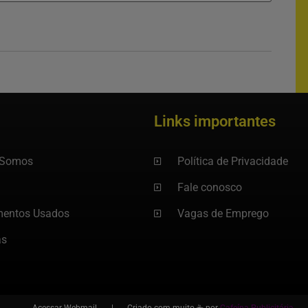
Links importantes
Somos
Política de Privacidade
Fale conosco
mentos Usados
Vagas de Emprego
as
Acessar
Webmail. |
Criado com muito ☕ por
Cafeína Publicitária
.