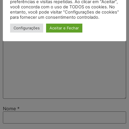
Deixe um comentário
preferências e visitas repetidas. Ao clicar em “Aceitar”,
você concorda com o uso de TODOS os cookies. No
entanto, você pode visitar "Configurações de cookies"
O seu endereço de e-mail não será publicado.
Campos
para fornecer um consentimento controlado.
obrigatórios são marcados com
*
Configurações
Aceitar e Fechar
Comentário
*
Nome
*