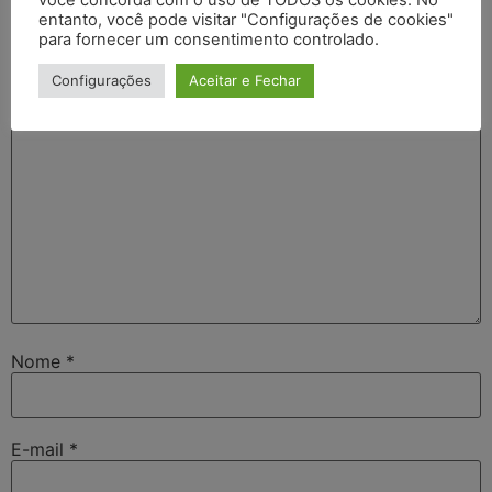
O seu endereço de e-mail não será publicado.
Campos
entanto, você pode visitar "Configurações de cookies"
obrigatórios são marcados com
*
para fornecer um consentimento controlado.
Comentário
*
Configurações
Aceitar e Fechar
Nome
*
E-mail
*