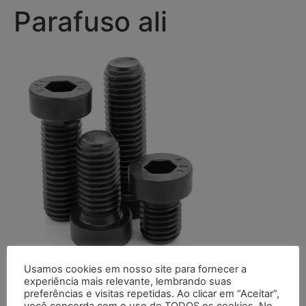
Parafuso ali
Usamos cookies em nosso site para fornecer a
Deixe um comentário
experiência mais relevante, lembrando suas
preferências e visitas repetidas. Ao clicar em “Aceitar”,
você concorda com o uso de TODOS os cookies. No