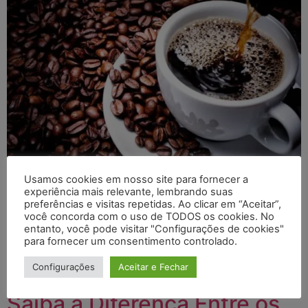
Usamos cookies em nosso site para fornecer a
No dia 14 de abril é celebrado o dia mundial do café. A
experiência mais relevante, lembrando suas
preferências e visitas repetidas. Ao clicar em “Aceitar”,
segunda bebida mais consumida no planeta. O Brasil é
você concorda com o uso de TODOS os cookies. No
responsável por cerca de 30% da exportação mundial,
entanto, você pode visitar "Configurações de cookies"
tendo como seu principal fornecedor o sul de Minas
para fornecer um consentimento controlado.
Gerais. E com muita alegria comemoramos o dia
Configurações
Aceitar e Fechar
mundial do café. Ademais, um campo que tem […]
Saiba a Diferença Entre os