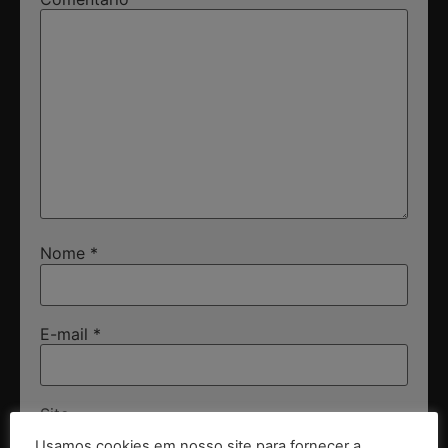
Nome
*
E-mail
*
Site
Usamos cookies em nosso site para fornecer a