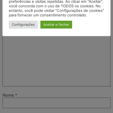
Deixe um comentário
preferências e visitas repetidas. Ao clicar em “Aceitar”,
você concorda com o uso de TODOS os cookies. No
entanto, você pode visitar "Configurações de cookies"
O seu endereço de e-mail não será publicado.
Campos
para fornecer um consentimento controlado.
obrigatórios são marcados com
*
Configurações
Aceitar e Fechar
Comentário
*
Nome
*