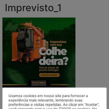
Imprevisto_1
Usamos cookies em nosso site para fornecer a
Deixe um comentário
experiência mais relevante, lembrando suas
preferências e visitas repetidas. Ao clicar em “Aceitar”,
você concorda com o uso de TODOS os cookies. No