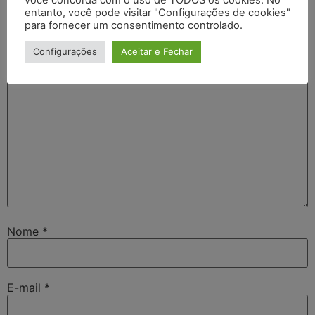
O seu endereço de e-mail não será publicado.
Campos
entanto, você pode visitar "Configurações de cookies"
obrigatórios são marcados com
*
para fornecer um consentimento controlado.
Comentário
*
Configurações
Aceitar e Fechar
Nome
*
E-mail
*