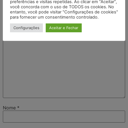
Deixe um comentário
preferências e visitas repetidas. Ao clicar em “Aceitar”,
você concorda com o uso de TODOS os cookies. No
entanto, você pode visitar "Configurações de cookies"
O seu endereço de e-mail não será publicado.
Campos
para fornecer um consentimento controlado.
obrigatórios são marcados com
*
Configurações
Aceitar e Fechar
Comentário
*
Nome
*