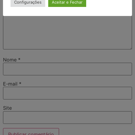
Configurações
Aceitar e Fechar
Nome
*
E-mail
*
Site