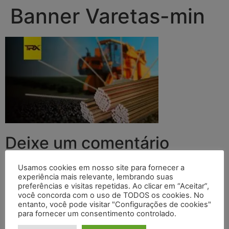
Banner Varetas-min
Deixe um comentário
O seu endereço de e-mail não será publicado.
Campos
Usamos cookies em nosso site para fornecer a
experiência mais relevante, lembrando suas
obrigatórios são marcados com
*
preferências e visitas repetidas. Ao clicar em “Aceitar”,
você concorda com o uso de TODOS os cookies. No
Comentário
*
entanto, você pode visitar "Configurações de cookies"
para fornecer um consentimento controlado.