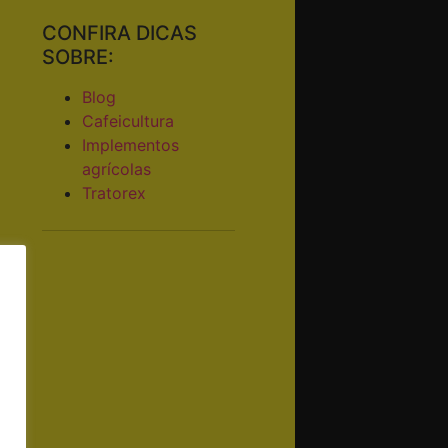
CONFIRA DICAS
SOBRE:
Blog
Cafeicultura
Implementos
agrícolas
Tratorex