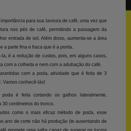
importância para sua lavoura de café, uma vez que
rtura nos pés de café, permitindo a passagem da
hor entrada de sol. Além disso, aumenta-se a área
se a parte fina e fraca que é a ponta.
la, é a redução de custos, pois, em alguns casos,
ta com a colheita e nem com a adubação do café.
rantidas com a poda, atividade que é feita de 3
l. Vamos conhecê-lás!
poda é feita cortando os galhos lateralmente,
 30 centímetros do tronco.
uitos como o mais eficaz método de poda, esse
o ano de corte não há produção (te ausentando de
café promete uma safra capaz de superar os lucros