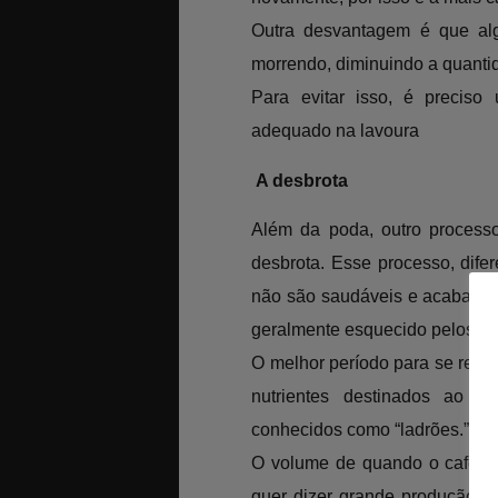
Outra desvantagem é que al
morrendo, diminuindo a quanti
Para evitar isso, é preciso 
adequado na lavoura
A desbrota
Além da poda, outro process
desbrota. Esse processo, difer
não são saudáveis e acabam “
geralmente esquecido pelos pro
O melhor período para se reali
nutrientes destinados ao p
conhecidos como “ladrões.”
O volume de quando o café nã
quer dizer grande produção de 