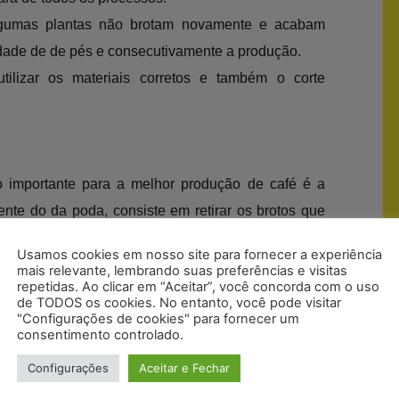
gumas plantas não brotam novamente e acabam
dade de de pés e consecutivamente a produção.
utilizar os materiais corretos e também o corte
o importante para a melhor produção de café é a
ente do da poda, consiste em retirar os brotos que
roubando” adubo e espaço dos que vão produzir, é
Usamos cookies em nosso site para fornecer a experiência
dutores e a médio prazo traz grandes prejuízos.
mais relevante, lembrando suas preferências e visitas
repetidas. Ao clicar em “Aceitar”, você concorda com o uso
zar é após a colheita do café, evitando que todos os
de TODOS os cookies. No entanto, você pode visitar
é de café não sejam “roubados” pelos brotos
"Configurações de cookies" para fornecer um
consentimento controlado.
Configurações
Aceitar e Fechar
o está desbrotado até impressiona, mas isso não
frutos, pelo contrário, é sinal de fraqueza na sua