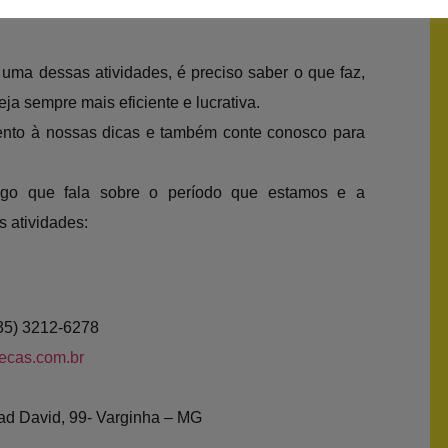
 uma dessas atividades, é preciso saber o que faz,
ja sempre mais eficiente e lucrativa.
ento à nossas dicas e também conte conosco para
tigo que fala sobre o período que estamos e a
s atividades:
(35) 3212-6278
ecas.com.br
ad David, 99- Varginha – MG