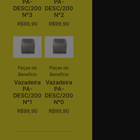
PA-
PA-
DESC/200
DESC/200
N°3
N°2
R$
99,90
R$
99,90
Peças de
Peças de
Benefício
Benefício
Vazadeira
Vazadeira
PA-
PA-
DESC/200
DESC/200
N°1
N°0
R$
99,90
R$
99,90