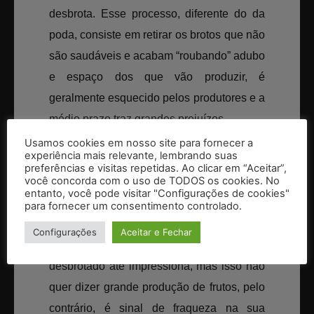
desbrota. Esse processo, diferente do da
poda, consiste em retirar os brotos que não
são saudáveis e acabam “roubando” adubo
e espaço dos que vão produzir, é
geralmente esquecido pelos produtores e a
médio prazo traz grandes prejuízos.
O melhor período para se realizar é após a
Usamos cookies em nosso site para fornecer a
experiência mais relevante, lembrando suas
colheita do café, evitando que todos os
preferências e visitas repetidas. Ao clicar em “Aceitar”,
você concorda com o uso de TODOS os cookies. No
nutrientes destinados ao pé de café não
entanto, você pode visitar "Configurações de cookies"
sejam “roubados” pelos brotos conhecidos
para fornecer um consentimento controlado.
como “ladrões.”
Configurações
Aceitar e Fechar
O volume de quando o café não está
desbrotado até impressiona, mas isso não
quer dizer grande produção de frutos, pelo
contrário, é sinal de fraqueza na sua